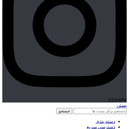
EZarinPal
بستن
جستجو
دسته بندی
دسترسی سریع