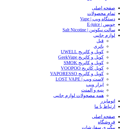
صفحه اصلی
تمام محصولات
دستگاه ویپ | Vape
جویس | E-juice
سالت نیکوتین | Salt Nicotine
لوازم جانبی
قبل
باتری
کویل و کاتریج UWELL
کویل و کاتریج GeekVape
کویل و کاتریج SMOK
کویل کاتریج VOOPOO
کویل و کاتریج VAPORESSO
لاست ویپ | LOST VAPE
ابزار ویپ
پنبه و المنت
همه مصحولات لوازم جانبی
اتومایزر
ارتباط با ما
صفحه اصلی
فروشگاه
پیگیری سفارشات