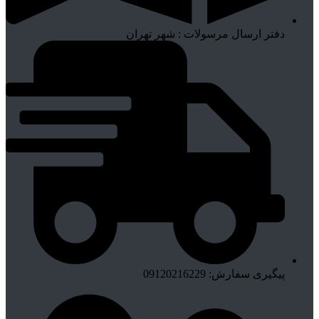
دفتر ارسال مرسولات : شهر تهران
پیگیری سفارش: 09120216229