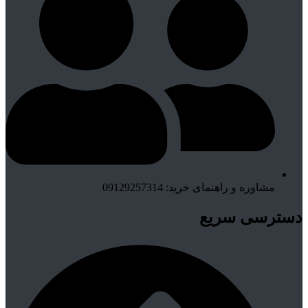
مشاوره و راهنمای خرید: 09129257314
دسترسی سریع