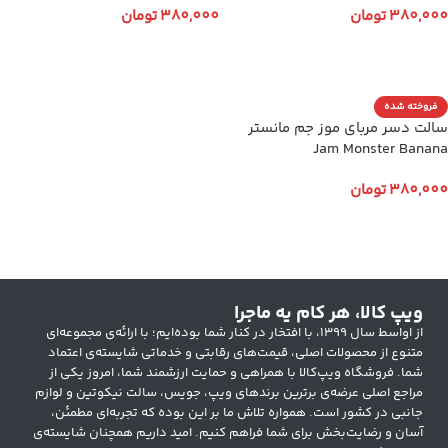
380,000
تومان
380,000
تومان
انتخاب گزینه ها
انتخاب گزینه ها
فروخته شده
سالت دسر مربای موز جم مانستر
Jam Monster Banana
380,000
تومان
انتخاب گزینه ها
ویپ کالا، هر کام یه ماجرا
از اواسط سال ۱۳۹۹، با افتخار در کنار شما بوده‌ایم؛ با ارائه‌ی مجموعه‌ای
متنوع از محصولات اصلی، قیمت‌های رقابتی و خدماتی شایسته‌ی اعتماد
شما. فروشگاه ویپ‌کالا با همراهی و حمایت ارزشمند شما، امروز یکی از
مراجع اصلی عرضه‌ی برترین برندهای ویپ، جویس، سالت نیکوتین و لوازم
جانبی در کشور است. همواره تلاش ما بر این بوده که تجربه‌ای مطمئن،
آسان و رضایت‌بخش برای شما فراهم کنیم. امید داریم همچنان شایسته‌ی