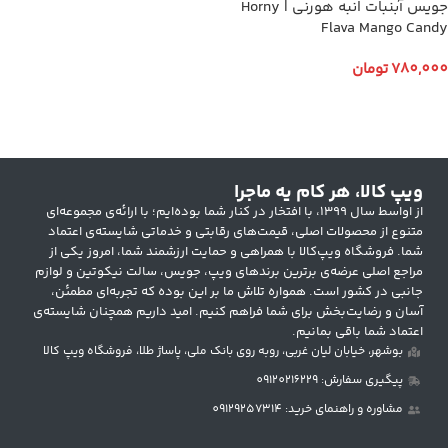
جویس آبنبات انبه هورنی | Horny
Flava Mango Candy
780,000
تومان
انتخاب گزینه ها
ویپ کالا، هر کام یه ماجرا
از اواسط سال ۱۳۹۹، با افتخار در کنار شما بوده‌ایم؛ با ارائه‌ی مجموعه‌ای
متنوع از محصولات اصلی، قیمت‌های رقابتی و خدماتی شایسته‌ی اعتماد
شما. فروشگاه ویپ‌کالا با همراهی و حمایت ارزشمند شما، امروز یکی از
مراجع اصلی عرضه‌ی برترین برندهای ویپ، جویس، سالت نیکوتین و لوازم
جانبی در کشور است. همواره تلاش ما بر این بوده که تجربه‌ای مطمئن،
آسان و رضایت‌بخش برای شما فراهم کنیم. امید داریم همچنان شایسته‌ی
اعتماد شما باقی بمانیم.
بوشهر، خیابان لیان غربی، روبه روی بانک ملی، پاساژ طلا، فروشگاه ویپ کالا
پیگیری سفارش: 09120216229
مشاوره و راهنمای خرید: 09129257314