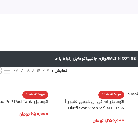
SA
لوازم جانبی
اتومایزر
ارتباط با ما
نمایش
9
12
18
24
 تانک اسموک Smok TF
فروخته شده
فروخته شده
اتومایزر ام تی ال دیجی فلیور |
اتومایزر Voopoo PnP Pod Tank
Digiflavor Siren V4 MTL RTA
650,000
تومان
1,250,000
تومان
انتخاب گزینه ها
انتخاب گزینه ها